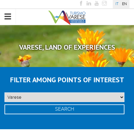
IT
EN
Toggle
navigation
VARESE, LAND OF EXPERIENCES
FILTER AMONG POINTS OF INTEREST