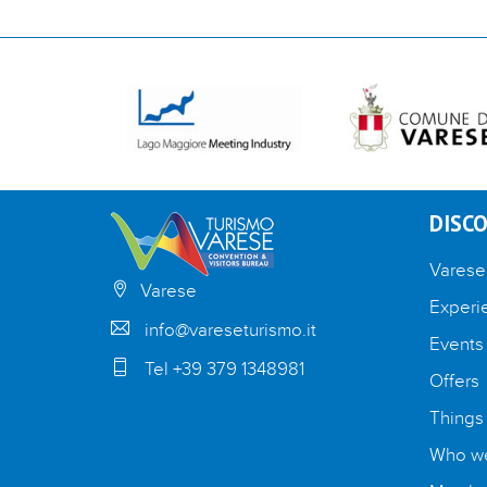
DISCO
Varese
Varese
Experi
info@vareseturismo.it
Events
Tel +39 379 1348981
Offers
Things
Who we