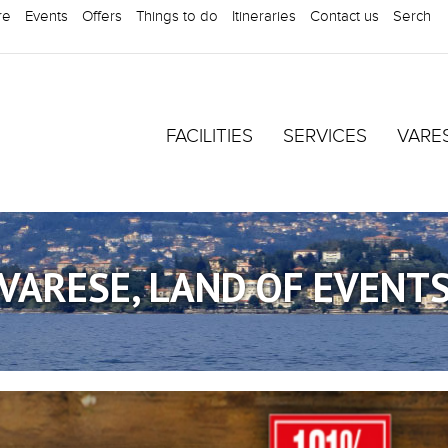
re
Events
Offers
Things to do
Itineraries
Contact us
Serch
FACILITIES
SERVICES
VARE
VARESE, LAND OF EVENT