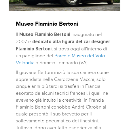
Museo Flaminio Bertoni
Museo Flaminio Bertoni
Il
inaugurato nel
dedicato alla figura del car designer
2007 e
Flaminio Bertoni
, si trova oggi all'interno di
un padiglione del
Parco e Museo del Volo -
Volandia
a Somma Lombardo (VA).
Il giovane Bertoni iniziò la sua carriera come
apprendista nella Carrozzeria Macchi, solo
cinque anni più tardi si trasferì in Francia,
esortato da alcuni tecnici francesi, i quali ne
avevano già intuito la creatività. In Francia
Flaminio Bertoni conobbe André Citroën al
quale presentò il suo brevetto per il
sollevamento pneumatico dei finestrini.
Tuttavia, dopo aver fatto esperienza alla