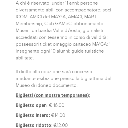
A chi è riservato: under 11 anni; persone
diversamente abili con accompagnatore; soci
ICOM; AMICI del MA*GA; AMACI; MART
Membership; Club GAMeC; abbonamento
Musei Lombardia Valle d’Aosta; giornalisti
accreditati con tesserino in corso di validità;
possessori ticket omaggio cartaceo MA*GA; 1
insegnante ogni 10 alunni; guide turistiche
abilitate.
Il diritto alla riduzione sarà concesso
mediante esibizione presso la biglietteria del
Museo di idoneo documento.
Biglietti (con mostra temporanea):
Biglietto open
: € 16.00
Biglietto intero:
€14.00
Biglietto ridotto
: €12.00