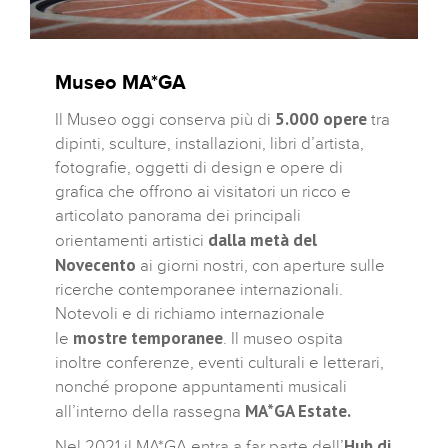
Museo MA*GA
5.000 opere
Il Museo oggi conserva più di
tra
dipinti, sculture, installazioni, libri d’artista,
fotografie, oggetti di design e opere di
grafica che offrono ai visitatori un ricco e
articolato panorama dei principali
dalla metà del
orientamenti artistici
Novecento
ai giorni nostri, con aperture sulle
ricerche contemporanee internazionali.
Notevoli e di richiamo internazionale
mostre temporanee
le
. Il museo ospita
inoltre conferenze, eventi culturali e letterari,
nonché propone appuntamenti musicali
MA*GA Estate.
all’interno della rassegna
Hub di
Nel 2021 il MA*GA entra a far parte dell’