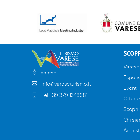
SCOPR
Varese
Varese
Esperi
info@vareseturismo.it
Eventi
Tel +39 379 1348981
Offerte
Scopri i
Chi si
Area st