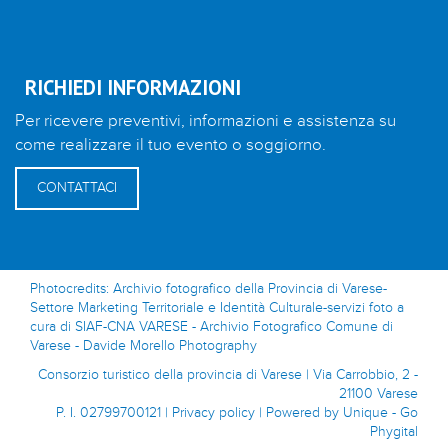
RICHIEDI INFORMAZIONI
Per ricevere preventivi, informazioni e assistenza su
come realizzare il tuo evento o soggiorno.
CONTATTACI
Photocredits: Archivio fotografico della Provincia di Varese-
Settore Marketing Territoriale e Identità Culturale-servizi foto a
cura di SIAF-CNA VARESE - Archivio Fotografico Comune di
Varese - Davide Morello Photography
Consorzio turistico della provincia di Varese | Via Carrobbio, 2 -
21100 Varese
P. I. 02799700121 |
Privacy policy
|
Powered by Unique - Go
Phygital