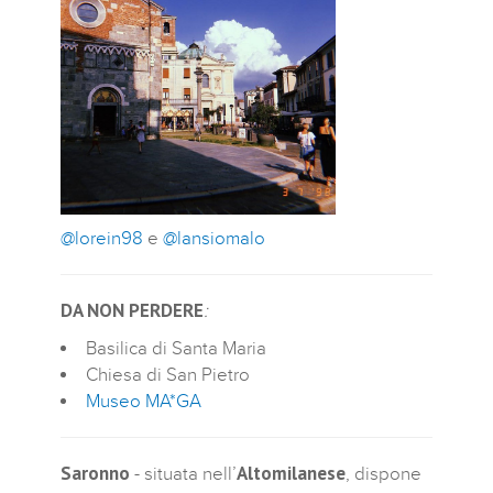
@lorein98
e
@lansiomalo
DA NON PERDERE
:
Basilica di Santa Maria
Chiesa di San Pietro
Museo MA*GA
Saronno
Altomilanese
- situata nell’
, dispone