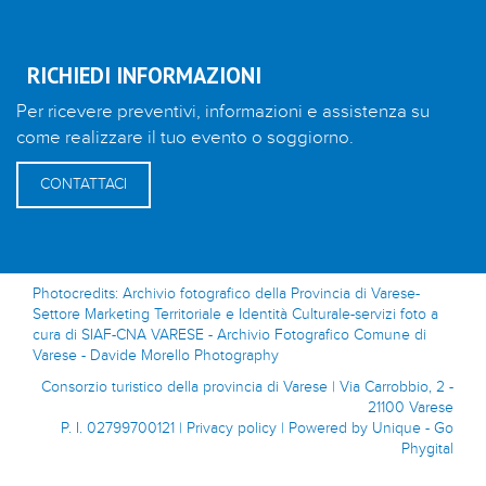
RICHIEDI INFORMAZIONI
Per ricevere preventivi, informazioni e assistenza su
come realizzare il tuo evento o soggiorno.
CONTATTACI
Photocredits: Archivio fotografico della Provincia di Varese-
Settore Marketing Territoriale e Identità Culturale-servizi foto a
cura di SIAF-CNA VARESE - Archivio Fotografico Comune di
Varese - Davide Morello Photography
Consorzio turistico della provincia di Varese | Via Carrobbio, 2 -
21100 Varese
P. I. 02799700121 |
Privacy policy
|
Powered by Unique - Go
Phygital