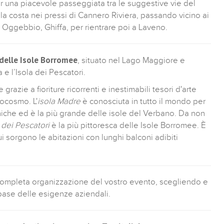
er una piacevole passeggiata tra le suggestive vie del
la costa nei pressi di Cannero Riviera, passando vicino ai
o Oggebbio, Ghiffa, per rientrare poi a Laveno.
delle
Isole Borromee
, situato nel Lago Maggiore e
e l’Isola dei Pescatori.
razie a fioriture ricorrenti e inestimabili tesori d'arte
ocosmo. L'
isola Madre
è conosciuta in tutto il mondo per
aniche ed è la più grande delle isole del Verbano. Da non
 dei Pescatori
è la più pittoresca delle Isole Borromee. È
 cui sorgono le abitazioni con lunghi balconi adibiti
completa organizzazione del vostro evento, scegliendo e
base delle esigenze aziendali.