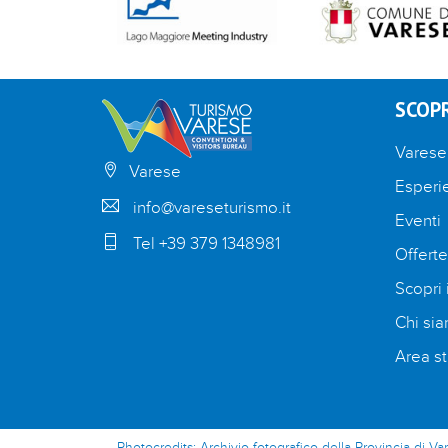
SCOPR
Varese
Varese
Esperi
info@vareseturismo.it
Eventi
Tel +39 379 1348981
Offerte
Scopri i
Chi si
Area st
Photocredits: Archivio fotografico della Provincia di Va