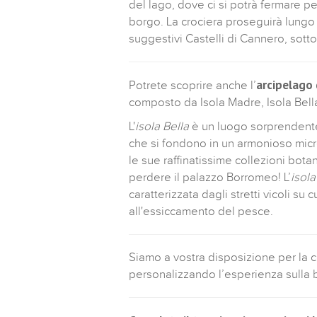
del lago, dove ci si potrà fermare p
borgo. La crociera proseguirà lungo 
suggestivi Castelli di Cannero, sott
arcipelago 
Potrete scoprire anche l’
composto da Isola Madre, Isola Bella 
L'
isola Bella
è un luogo sorprendente g
che si fondono in un armonioso micr
le sue raffinatissime collezioni bot
perdere il palazzo Borromeo! L’
isola
caratterizzata dagli stretti vicoli su
all'essiccamento del pesce.
Siamo a vostra disposizione per la 
personalizzando l’esperienza sulla 