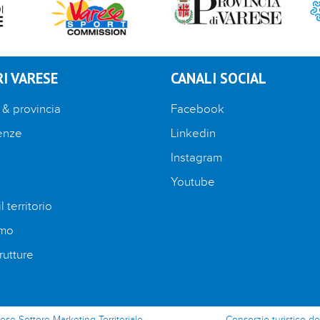
I VARESE
CANALI SOCIAL
 & provincia
Facebook
enze
Linkedin
Instagram
Youtube
l territorio
amo
rutture
rese-Settore Marketing Territoriale
Consorzio turistico de