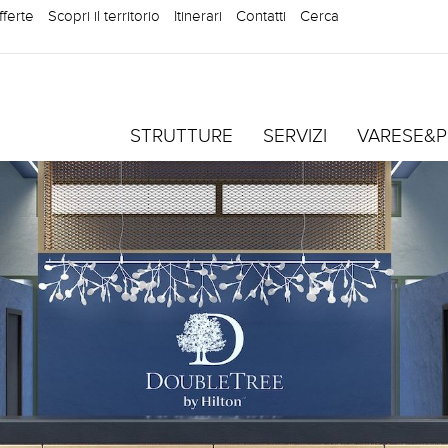
fferte
Scopri il territorio
Itinerari
Contatti
Cerca
STRUTTURE
SERVIZI
VARESE&P