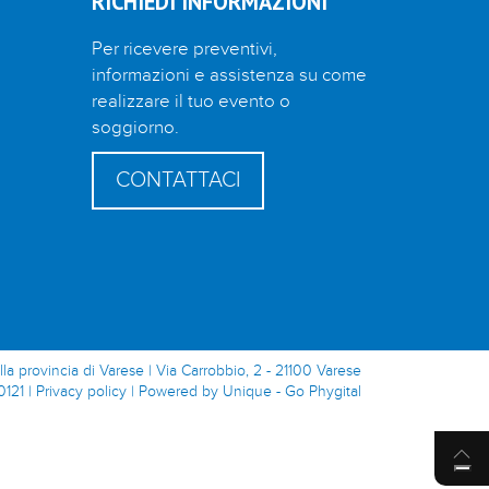
RICHIEDI INFORMAZIONI
Per ricevere preventivi,
informazioni e assistenza su come
realizzare il tuo evento o
soggiorno.
CONTATTACI
lla provincia di Varese | Via Carrobbio, 2 - 21100 Varese
0121 |
Privacy policy
|
Powered by Unique - Go Phygital