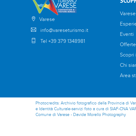
SCOPR
Varese
Varese
Esperi
info@vareseturismo.it
Eventi
Tel +39 379 1348981
Offerte
Scopri i
Chi si
Area st
Photocredits: Archivio fotografico della Provincia di Va
e Identità Culturale-servizi foto a cura di SIAF-CNA VA
Comune di Varese - Davide Morello Photography