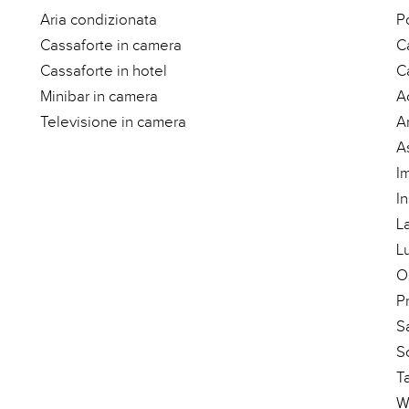
Aria condizionata
Po
Cassaforte in camera
C
Cassaforte in hotel
C
Minibar in camera
A
Televisione in camera
A
A
I
I
L
L
O
P
S
S
T
W