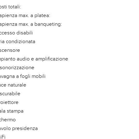
sti totali:
apienza max. a platea:
apienza max. a banqueting:
ccesso disabili
ria condizionata
scensore
mpianto audio e amplificazione
nsonorizzazione
avagna a fogli mobili
uce naturale
scurabile
roiettore
ala stampa
chermo
avolo presidenza
iFi