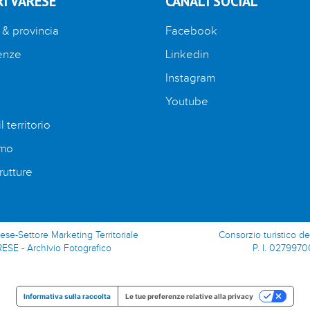
I VARESE
CANALI SOCIAL
 & provincia
Facebook
enze
Linkedin
Instagram
Youtube
l territorio
amo
rutture
rese-Settore Marketing Territoriale
Consorzio turistico de
RESE - Archivio Fotografico
P. I. 0279970
Informativa sulla raccolta
Le tue preferenze relative alla privacy