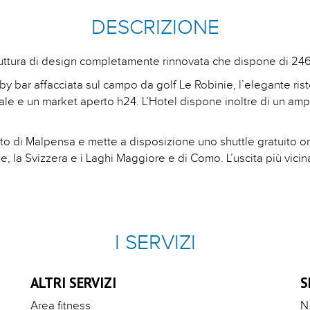
DESCRIZIONE
uttura di design completamente rinnovata che dispone di 24
by bar affacciata sul campo da golf Le Robinie, l’elegante ristor
onale e un market aperto h24. L’Hotel dispone inoltre di un am
orto di Malpensa e mette a disposizione uno shuttle gratuito on
, la Svizzera e i Laghi Maggiore e di Como. L’uscita più vicin
I SERVIZI
ALTRI SERVIZI
S
Area fitness
N.