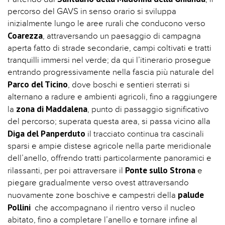
percorso del GAVS in senso orario si sviluppa
inizialmente lungo le aree rurali che conducono verso
Coarezza
, attraversando un paesaggio di campagna
aperta fatto di strade secondarie, campi coltivati e tratti
tranquilli immersi nel verde; da qui l’itinerario prosegue
entrando progressivamente nella fascia più naturale del
Parco del Ticino
, dove boschi e sentieri sterrati si
alternano a radure e ambienti agricoli, fino a raggiungere
zona di Maddalena
la
, punto di passaggio significativo
del percorso; superata questa area, si passa vicino alla
Diga del Panperduto
il tracciato continua tra cascinali
sparsi e ampie distese agricole nella parte meridionale
dell’anello, offrendo tratti particolarmente panoramici e
Ponte sullo Strona
rilassanti, per poi attraversare il
e
piegare gradualmente verso ovest attraversando
palude
nuovamente zone boschive e campestri della
Pollini
che accompagnano il rientro verso il nucleo
abitato, fino a completare l’anello e tornare infine al