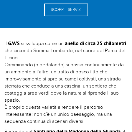
SCOPRI I SERVIZI
GAVS
anello di circa 25 chilometri
Il
si sviluppa come un
che circonda Somma Lombardo, nel cuore del Parco del
Ticino.
Camminando (o pedalando) si passa continuamente da
un ambiente all’altro: un tratto di bosco fitto che
improvvisamente si apre su campi coltivati, una strada
sterrata che conduce a una cascina, un sentiero che
costeggia aree verdi dove la natura si riprende il suo
spazio.
È proprio questa varietà a rendere il percorso
interessante: non c’è un unico paesaggio, ma una
sequenza continua di scenari diversi.
Santuario della Madonna della Ghianda
Partendo dal
, il