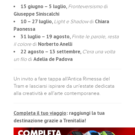
15 giugno – 5 luglio,
Fronteversismo
di
Giuseppe Siniscalchi
10 – 27 luglio,
Chiara
Light e Shadow
di
Paonessa
31 luglio – 19 agosto,
Finite le parole, resta
Norberto Anelli
il colore
di
22 agosto – 13 settembre,
C'era una volta
Adelia de Padova
un filo
di
Un invito a fare tappa all'Antica Rimessa del
Tram e lasciarsi ispirare da un'estate dedicata
alla creatività e all'arte contemporanea.
Completa il tuo viaggio
: raggiungi la tua
destinazione grazie a Trenitalia!