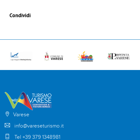
Condividi
Varese
info@vareseturismo.it
Tel +39 379 1348981