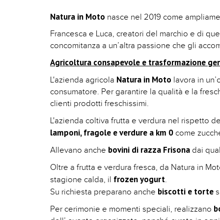
Natura in Moto
nasce nel 2019 come ampliament
Francesca e Luca, creatori del marchio e di que
concomitanza a un’altra passione che gli accom
Agricoltura consapevole e trasformazione gen
Natura in Moto
L'azienda agricola
lavora in un’
consumatore. Per garantire la qualità e la fresch
clienti prodotti freschissimi.
L'azienda coltiva frutta e verdura nel rispetto 
lamponi, fragole e verdure a km 0
come zucche,
bovini di razza Frisona
Allevano anche
dai qual
Oltre a frutta e verdura fresca, da Natura in M
frozen yogurt
stagione calda, il
.
biscotti e torte
Su richiesta preparano anche
s
b
Per cerimonie e momenti speciali, realizzano