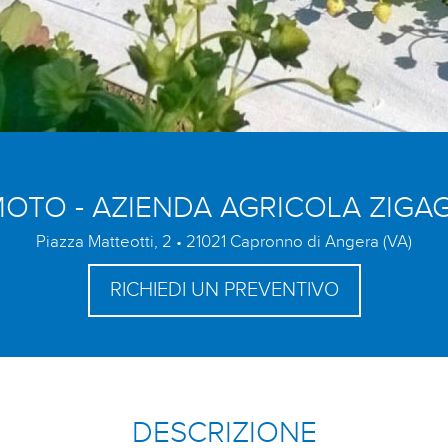
MOTO - AZIENDA AGRICOLA ZIGA
Piazza Matteotti, 2 • 21021 Capronno di Angera (VA)
RICHIEDI UN PREVENTIVO
DESCRIZIONE