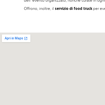
dell’ evento organizzato, nonché curate in ogni
servizio di food truck
Offrono, inoltre, il
per eve