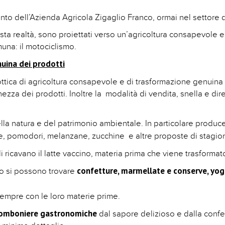
o dell’Azienda Agricola Zigaglio Franco, ormai nel settore d
sta realtà, sono proiettati verso un’agricoltura consapevole e
una: il motociclismo.
uina dei prodotti
ottica di agricoltura consapevole e di trasformazione genuina 
ezza dei prodotti. Inoltre la modalità di vendita, snella e diret
della natura e del patrimonio ambientale. In particolare produc
 pomodori, melanzane, zucchine e altre proposte di stagio
i ricavano il latte vaccino, materia prima che viene trasformato
confetture, marmellate e conserve, yog
oto si possono trovare
empre con le loro materie prime.
omboniere gastronomiche
dal sapore delizioso e dalla confez