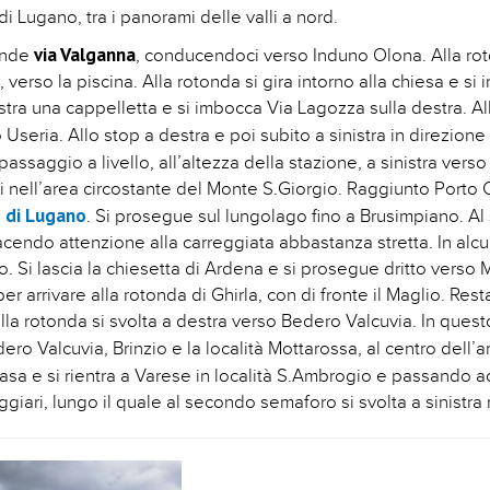
 Lugano, tra i panorami delle valli a nord.
via Valganna
rende
, conducendoci verso Induno Olona. Alla roto
 verso la piscina. Alla rotonda si gira intorno alla chiesa e 
istra una cappelletta e si imbocca Via Lagozza sulla destra. Al
 Useria. Allo stop a destra e poi subito a sinistra in direzione
 passaggio a livello, all’altezza della stazione, a sinistra vers
vati nell’area circostante del Monte S.Giorgio. Raggiunto Porto
 di Lugano
. Si prosegue sul lungolago fino a Brusimpiano. A
 facendo attenzione alla carreggiata abbastanza stretta. In alcun
o. Si lascia la chiesetta di Ardena e si prosegue dritto vers
per arrivare alla rotonda di Ghirla, con di fronte il Maglio. Resta
lla rotonda si svolta a destra verso Bedero Valcuvia. In questo
 Valcuvia, Brinzio e la località Mottarossa, al centro dell’
Rasa e si rientra a Varese in località S.Ambrogio e passando 
giari, lungo il quale al secondo semaforo si svolta a sinistra