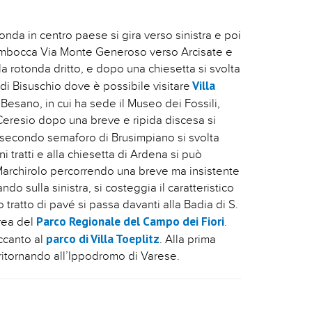
nda in centro paese si gira verso sinistra e poi
si imbocca Via Monte Generoso verso Arcisate e
la rotonda dritto, e dopo una chiesetta si svolta
Villa
 di Bisuschio dove è possibile visitare
o Besano, in cui ha sede il Museo dei Fossili,
 Ceresio dopo una breve e ripida discesa si
l secondo semaforo di Brusimpiano si svolta
i tratti e alla chiesetta di Ardena si può
o Marchirolo percorrendo una breve ma insistente
ndo sulla sinistra, si costeggia il caratteristico
 tratto di pavé si passa davanti alla Badia di S.
Parco Regionale del Campo dei Fiori
area del
.
parco di Villa Toeplitz
accanto al
. Alla prima
 ritornando all’Ippodromo di Varese.