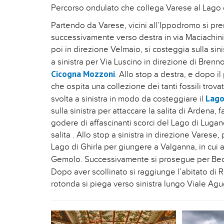
Percorso ondulato che collega Varese al Lago di
Partendo da Varese, vicini all’Ippodromo si p
successivamente verso destra in via Maciachini,
poi in direzione Velmaio, si costeggia sulla sin
a sinistra per Via Luscino in direzione di Brenno
Cicogna Mozzoni
. Allo stop a destra, e dopo il
che ospita una collezione dei tanti fossili tro
Lago
svolta a sinistra in modo da costeggiare il
sulla sinistra per attaccare la salita di Ardena,
godere di affascinanti scorci del Lago di Lugan
salita . Allo stop a sinistra in direzione Varese, 
Lago di Ghirla per giungere a Valganna, in cui a
Gemolo. Successivamente si prosegue per Bedero
Dopo aver scollinato si raggiunge l’abitato di 
rotonda si piega verso sinistra lungo Viale Agug