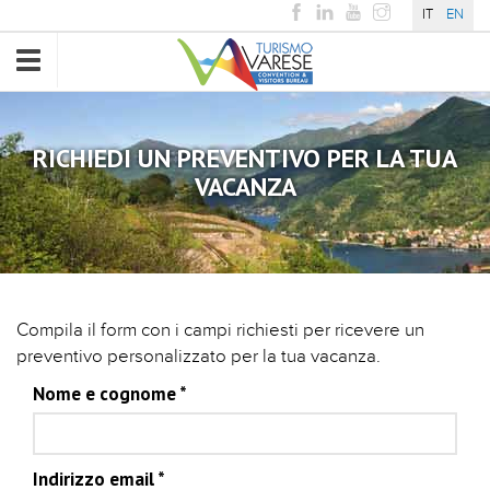
IT
EN
Toggle
navigation
RICHIEDI UN PREVENTIVO PER LA TUA
VACANZA
Compila il form con i campi richiesti per ricevere un
preventivo personalizzato per la tua vacanza.
Nome e cognome
*
Indirizzo email
*