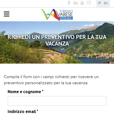
IT
EN
Toggle
navigation
RICHIEDI UN PREVENTIVO PER LA TUA
VACANZA
Compila il form con i campi richiesti per ricevere un
preventivo personalizzato per la tua vacanza.
Nome e cognome
*
Indirizzo email
*